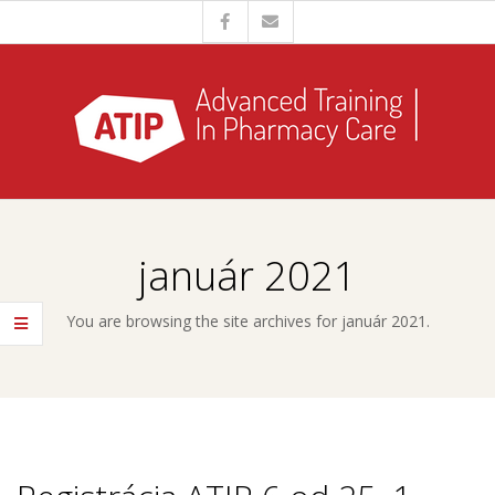
Skip
to
content
A
Primary
T
Navigation
január 2021
Menu
I
You are browsing the site archives for január 2021.
P