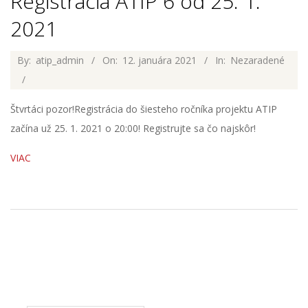
Registrácia ATIP 6 od 25. 1.
2021
2021-
By:
atip_admin
On:
12. januára 2021
In:
Nezaradené
01-
12
Štvrtáci pozor!Registrácia do šiesteho ročníka projektu ATIP
začína už 25. 1. 2021 o 20:00! Registrujte sa čo najskôr!
VIAC